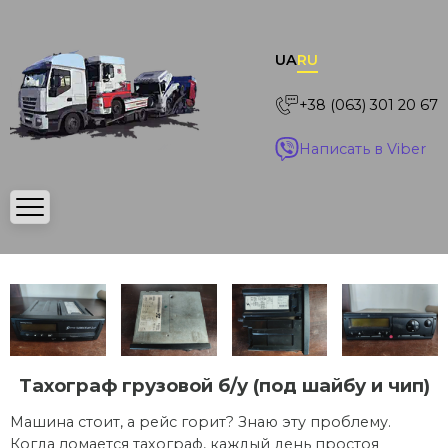
UA
RU
+38 (063) 301 20 67
Написать в Viber
Тахограф грузовой б/у (под шайбу и чип)
Машина стоит, а рейс горит? Знаю эту проблему.
Когда ломается тахограф, каждый день простоя