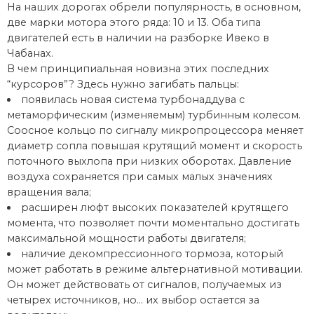
На наших дорогах обрели популярность, в основном,
две марки мотора этого ряда: 10 и 13. Оба типа
двигателей есть в наличии на разборке Ивеко в
Чабанах.
В чем принципиальная новизна этих последних
“курсоров”? Здесь нужно загибать пальцы:
появилась новая система турбонаддува с
метаморфическим (изменяемым) турбинным колесом.
Соосное кольцо по сигналу микропроцессора меняет
диаметр сопла повышая крутящий момент и скорость
поточного выхлопа при низких оборотах. Давление
воздуха сохраняется при самых малых значениях
вращения вала;
расширен люфт высоких показателей крутящего
момента, что позволяет почти моментально достигать
максимальной мощности работы двигателя;
наличие декомпрессионного тормоза, который
может работать в режиме альтернативной мотивации.
Он может действовать от сигналов, получаемых из
четырех источников, но… их выбор остается за