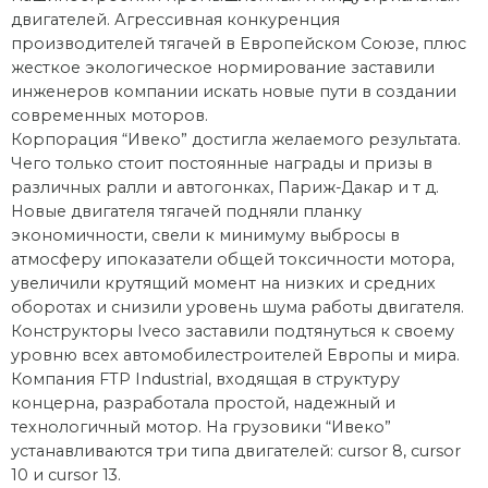
двигателей. Агрессивная конкуренция
производителей тягачей в Европейском Союзе, плюс
жесткое экологическое нормирование заставили
инженеров компании искать новые пути в создании
современных моторов.
Корпорация “Ивеко” достигла желаемого результата.
Чего только стоит постоянные награды и призы в
различных ралли и автогонках, Париж-Дакар и т д.
Новые двигателя тягачей подняли планку
экономичности, свели к минимуму выбросы в
атмосферу ипоказатели общей токсичности мотора,
увеличили крутящий момент на низких и средних
оборотах и снизили уровень шума работы двигателя.
Конструкторы Iveco заставили подтянуться к своему
уровню всех автомобилестроителей Европы и мира.
Компания FTP Industrial, входящая в структуру
концерна, разработала простой, надежный и
технологичный мотор. На грузовики “Ивеко”
устанавливаются три типа двигателей: сursor 8, сursor
10 и сursor 13.