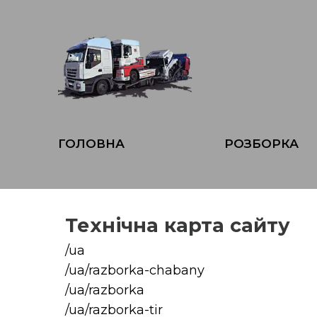
ГОЛОВНА
РОЗБОРКА
Технічна карта сайту
/ua
/ua/razborka-chabany
/ua/razborka
/ua/razborka-tir