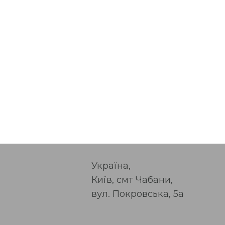
Україна,
Київ, смт Чабани,
вул. Покровська, 5а