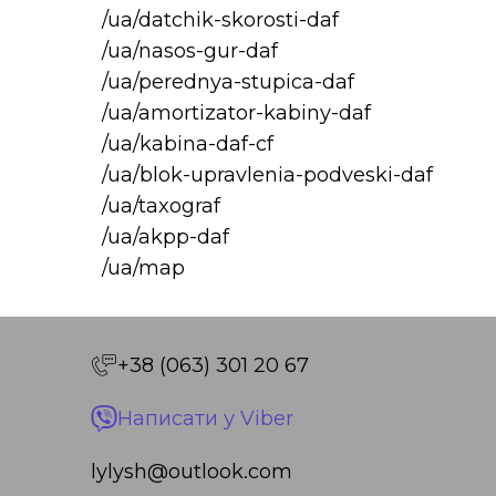
/ua/datchik-skorosti-daf
/ua/nasos-gur-daf
/ua/perednya-stupica-daf
/ua/amortizator-kabiny-daf
/ua/kabina-daf-cf
/ua/blok-upravlenia-podveski-daf
/ua/taxograf
/ua/akpp-daf
/ua/map
+38 (063) 301 20 67
Написати у Viber
lylysh@outlook.com